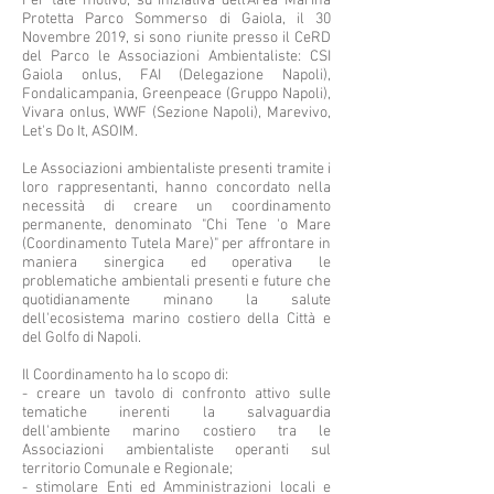
Per tale motivo, su iniziativa dell'Area Marina
Protetta Parco Sommerso di Gaiola, il 30
Novembre 2019, si sono riunite presso il CeRD
del Parco le Associazioni Ambientaliste: CSI
Gaiola onlus, FAI (Delegazione Napoli),
Fondalicampania, Greenpeace (Gruppo Napoli),
Vivara onlus, WWF (Sezione Napoli), Marevivo,
Let's Do It, ASOIM.
Le Associazioni ambientaliste presenti tramite i
loro rappresentanti, hanno concordato nella
necessità di creare un coordinamento
permanente, denominato "Chi Tene 'o Mare
(Coordinamento Tutela Mare)" per affrontare in
maniera sinergica ed operativa le
problematiche ambientali presenti e future che
quotidianamente minano la salute
dell'ecosistema marino costiero della Città e
del Golfo di Napoli.
Il Coordinamento ha lo scopo di:
- creare un tavolo di confronto attivo sulle
tematiche inerenti la salvaguardia
dell'ambiente marino costiero tra le
Associazioni ambientaliste operanti sul
territorio Comunale e Regionale;
- stimolare Enti ed Amministrazioni locali e