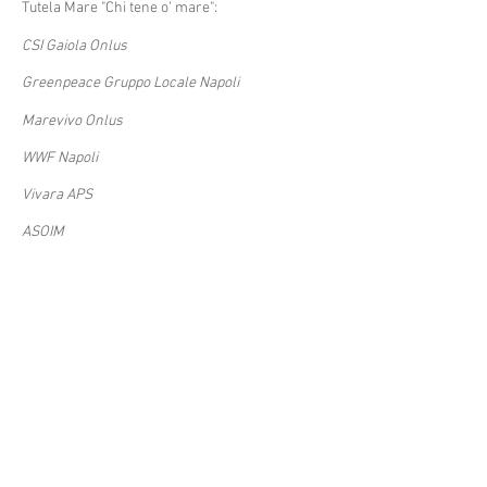
Tutela Mare "Chi tene o' mare":
CSI Gaiola Onlus
Greenpeace Gruppo Locale Napoli
Marevivo Onlus
WWF Napoli
Vivara APS
ASOIM
Let's do it Italy
Oceanomare Delphis Onlus
ONESEA alliance
Associazione Nemo
Legambiente Città Flegrea
N' Sea Yet