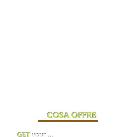
e gli stakeholders territoriali
per
promuovere ed incentivare la riscoperta e
la tutela del patrimonio ambientale e
culturale del territorio secondo principi e
valori eco-sostenibili condivisi.
L'acronimo "GET" richiama anche il verbo
inglese "ottenere" e rafforza l’idea che il
progetto possa essere un’occasione per
“ottenere” una possibilità per costruire
il
turismo del futuro in chiave green
.
Per questo le
5 Azioni di Progetto
saranno
scandite dalla parola Get: GET your
TRAINING,
GET your CERTIFICATION,
GET your EXPERIENCE, GET Eat, GET Net.
COSA OFFRE
GET
your ...