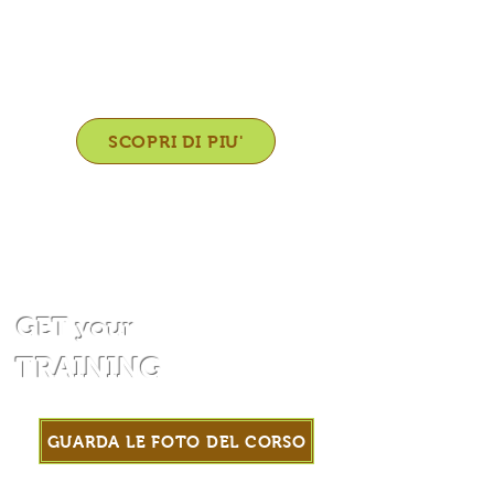
"
Blu GET
".
Per loro un apposito focus
sul portale istituzionale e
l'inserimento sulla
GET Map
.
SCOPRI DI PIU'
GET
your
TRAINING
GUARDA LE FOTO DEL CORSO