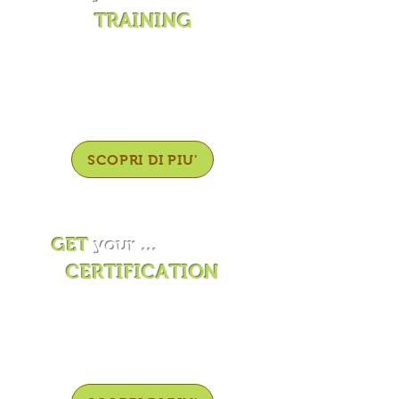
TRAINING
Corso di formazione teorica e
su campo per gli operatori
turistico - culturali del
territorio.
SCOPRI DI PIU'
GET
your ...
CERTIFICATION
Ottenimento del marchio di
qualità "BLU GET - Amico
dell'Ambiente".