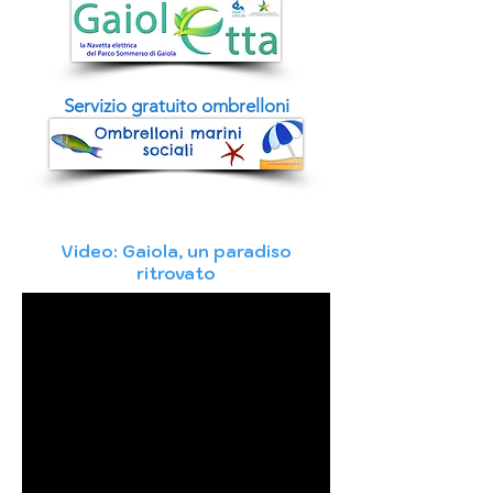
Servizio gratuito ombrelloni
Video: Gaiola, un paradiso
ritrovato