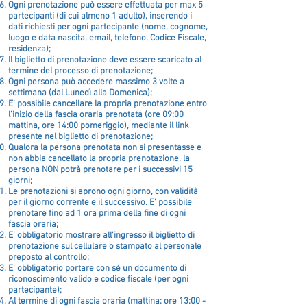
Ogni prenotazione può essere effettuata per max 5
partecipanti (di cui almeno 1 adulto), inserendo i
dati richiesti per ogni partecipante (nome, cognome,
luogo e data nascita, email, telefono, Codice Fiscale,
residenza);
Il biglietto
di prenotazione deve essere scaricato al
termine del processo di prenotazione;
Ogni persona può accedere massimo 3 volte a
settimana (dal Lunedì alla Domenica);
E’ possibile cancellare la propria prenotazione entro
l'inizio della fascia oraria prenotata (ore 09:00
mattina, ore 14:00 pomeriggio), me
diante il link
presente nel biglietto di prenotazione;
Qualora la persona prenotata non si presentasse e
non abbia cancellato la propria prenotazione, la
persona NON potrà prenotare per i succ
essivi 15
giorni;
Le prenotazioni si aprono ogni giorno, con
validità
per il giorno corrente e il successivo. E' possibile
prenotare fino ad 1 ora prima della fine di ogni
fascia
oraria;
E' obbligatorio mostrare all'ingresso il biglietto di
prenotazione sul cellulare o stampato al personale
preposto al controllo;
E' obbligatorio portare con sé un documento di
riconoscimento valido e codice fiscale (per ogni
partecipante);
Al termine di ogni fascia oraria (mattina: ore 13:00 -