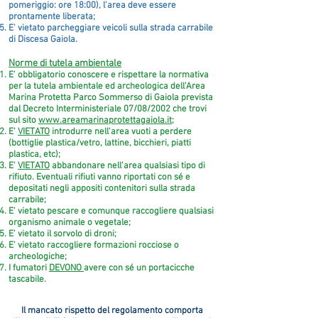
pomeriggio: ore 18:00), l'area deve essere
prontamente liberata;
E' vietato parcheggiare veicoli sulla strada carrabile
di Discesa Gaiola.
Norme di tutela ambientale
E' obbligatorio conoscere e rispettare la normativa
per la tutela ambientale ed archeologica dell'Area
Marina Protetta Parco Sommerso di Gaiola prevista
dal Decreto Interministeriale 07/08/2002 che trovi
sul sito
www.areamarinaprotettagaiola.it
;
E'
VIETATO
introdurre nell'area vuoti a perdere
(bottiglie plastica/vetro, lattine, bicchieri, piatti
plastica, etc);
E'
VIETATO
abbandonare nell'area qualsiasi tipo di
rifiuto. Eventuali rifiuti vanno riportati con sé e
depositati negli appositi contenitori sulla strada
carrabile;
E' vietato pescare e comunque raccogliere qualsiasi
organismo animale o vegetale;
E' vietato il sorvolo di droni;
E' vietato raccogliere formazioni rocciose o
archeologiche;
I fumatori
DEVONO
avere con sé un portacicche
tascabile.
Il mancato rispetto del regolamento comporta