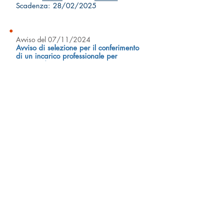
Scadenza: 28/02/2025
Avviso del 07/11/2024
Avviso di selezione per il conferimento
di un incarico professionale per
attivita' di ricerca su
Paracentrotus
lividus
Scarica
Avviso
- Scarica
Istanza
-
Scadenza: 21/11/2024
Avviso del 25/05/2024
Avviso di selezione per il conferimento
di un incarico professionale per
attivita' di monitoraggio biologico
subacqueo
Scarica
Avviso
- Scarica
Istanza
-
Scadenza: 15/06/2024
Avviso del 20/05/2024
Avviso di selezione per il conferimento