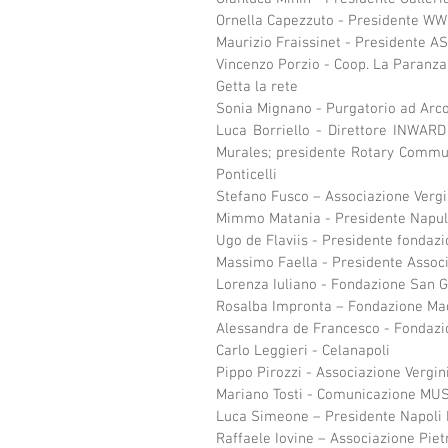
Ornella Capezzuto - Presidente WW
Maurizio Fraissinet - Presidente ASO
Vincenzo Porzio - Coop. La Paranza
Getta la rete
Sonia Mignano - Purgatorio ad Arc
Luca Borriello - Direttore INWARD 
Murales; presidente Rotary Communi
Ponticelli
Stefano Fusco – Associazione Vergi
Mimmo Matania - Presidente Napul
Ugo de Flaviis - Presidente fondaz
Massimo Faella - Presidente Assoc
Lorenza Iuliano - Fondazione San G
Rosalba Impronta – Fondazione Mad
Alessandra de Francesco - Fondazi
Carlo Leggieri - Celanapoli
Pippo Pirozzi - Associazione Vergin
Mariano Tosti - Comunicazione MUS
Luca Simeone – Presidente Napoli
Raffaele Iovine – Associazione Pie