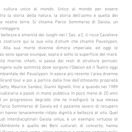
a cultura unico al mondo. Unico al mondo per essere 
tra la storia della natura, la storia dell'uomo e quella dei 
le nostre terre. Si chiama Parco Sommerso di Gaiola, un 
proteggere.
 bellezza e amenità dei luoghi nel I Sec. a.C. il ricco Cavaliere 
 costruire qui la sua villa d'otium che chiamò Pausilypon, 
". Alla sua morte divenne dimora imperiale, ed oggi le 
zo sono sparse ovunque, sopra e sotto la superficie del mare. 
tà marine, infatti, si passa dai resti di strutture portuali, 
ungere sulle sommità dove sorgono l'Odeion ed il Teatro oggi 
bientale del Pausilypon. In epoca più recente l'area divenne 
Grand tour e poi a partire dalla fine dell'ottocento proprietà 
etty, Maurice Sandoz, Gianni Agnelli, fino a quando nel 1989 
a giudiziaria e passò in mano pubblica. In poco meno di 20 anni 
d un progressivo degrado che ne trasfigurò la sua stessa 
l Parco Sommerso di Gaiola ed il paziente lavoro di recupero 
ri hanno tenacemente ridato dignità e bellezza al sito. Quel 
udi Interdisciplinari Gaiola onlus, è un esempio virtuoso di 
l'Ambiente e quello dei Beni culturali, di concerto, hanno 