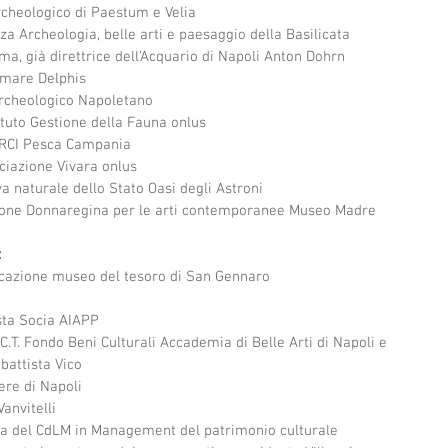
cheologico di Paestum e Velia
 Archeologia, belle arti e paesaggio della Basilicata
a, già direttrice dell’Acquario di Napoli Anton Dohrn
omare Delphis
Archeologico Napoletano
ituto Gestione della Fauna onlus
ARCI Pesca Campania
ciazione Vivara onlus
a naturale dello Stato Oasi degli Astroni
ione Donnaregina per le arti contemporanee Museo Madre
:
icazione museo del tesoro di San Gennaro
ista Socia AIAPP
.T. Fondo Beni Culturali Accademia di Belle Arti di Napoli e 
battista Vico
ere di Napoli
anvitelli
a del CdLM in Management del patrimonio culturale 