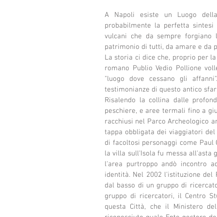
A Napoli esiste un Luogo dell
probabilmente la perfetta sintesi 
vulcani che da sempre forgiano 
patrimonio di tutti, da amare e da 
La storia ci dice che, proprio per la
romano Publio Vedio Pollione volle
"luogo dove cessano gli affanni
testimonianze di questo antico sfar
Risalendo la collina dalle profondi
peschiere, e aree termali fino a gi
racchiusi nel Parco Archeologico am
tappa obbligata dei viaggiatori del 
di facoltosi personaggi come Paul G
la villa sull'Isola fu messa all'ast
l'area purtroppo andò incontro a
identità. Nel 2002 l'istituzione de
dal basso di un gruppo di ricercato
gruppo di ricercatori, il Centro St
questa Città, che il Ministero del