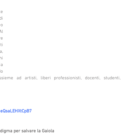
e 
i 
o 
l 
e 
i 
, 
i 
a 
o 
ieme ad artisti, liberi professionisti, docenti, studenti, 
J1eQsaLEHXtCpB7 
adigma per salvare la Gaiola