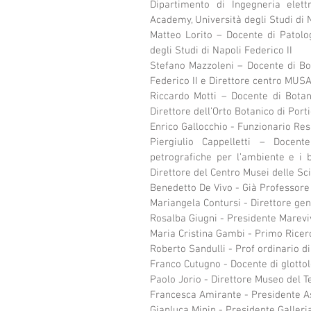
Dipartimento di Ingegneria elettr
Academy, Università degli Studi di N
Matteo Lorito – Docente di Patolog
degli Studi di Napoli Federico II
Stefano Mazzoleni – Docente di Bot
Federico II e Direttore centro MUSA,
Riccardo Motti – Docente di Botani
Direttore dell’Orto Botanico di Porti
Enrico Gallocchio - Funzionario R
Piergiulio Cappelletti – Docent
petrografiche per l’ambiente e i be
Direttore del Centro Musei delle Sci
Benedetto De Vivo - Già Professore 
Mariangela Contursi - Direttore g
Rosalba Giugni - Presidente Marevi
Maria Cristina Gambi - Primo Ricer
Roberto Sandulli - Prof ordinario d
Franco Cutugno - Docente di glottolo
Paolo Jorio - Direttore Museo del T
Francesca Amirante - Presidente A
Gianluca Minin - Presidente Galler