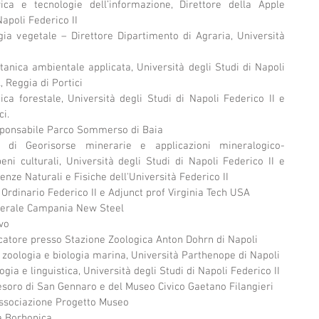
ica e tecnologie dell’informazione, Direttore della Apple 
apoli Federico II
ia vegetale – Direttore Dipartimento di Agraria, Università 
anica ambientale applicata, Università degli Studi di Napoli 
 Reggia di Portici
ca forestale, Università degli Studi di Napoli Federico II e 
ci.
esponsabile Parco Sommerso di Baia
e di Georisorse minerarie e applicazioni mineralogico-
ni culturali, Università degli Studi di Napoli Federico II e 
enze Naturali e Fisiche dell'Università Federico II
Ordinario Federico II e Adjunct prof Virginia Tech USA 
enerale Campania New Steel
vo
catore presso Stazione Zoologica Anton Dohrn di Napoli
i zoologia e biologia marina, Università Parthenope di Napoli 
gia e linguistica, Università degli Studi di Napoli Federico II 
esoro di San Gennaro e del Museo Civico Gaetano Filangieri 
ssociazione Progetto Museo
ia Borbonica