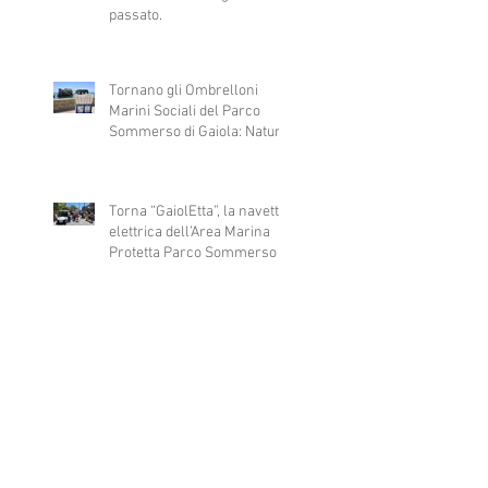
passato.
Tornano gli Ombrelloni
Marini Sociali del Parco
Sommerso di Gaiola: Natura,
Arte e Inclusione al Servizio
di Tutti
Torna “GaiolEtta”, la navetta
elettrica dell’Area Marina
Protetta Parco Sommerso di
Gaiola