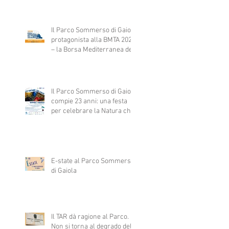
fondo del mare… foglia dopo
foglia.
Il Parco Sommerso di Gaiola
protagonista alla BMTA 2025
– la Borsa Mediterranea del
Turismo Archeologico
Il Parco Sommerso di Gaiola
compie 23 anni: una festa
per celebrare la Natura che
vince
E-state al Parco Sommerso
di Gaiola
Il TAR dà ragione al Parco.
Non si torna al degrado del