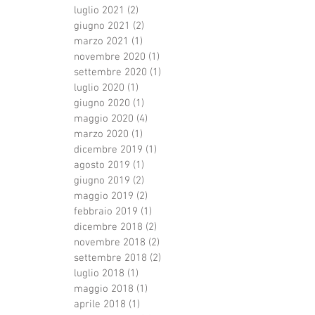
luglio 2021
(2)
2 post
giugno 2021
(2)
2 post
marzo 2021
(1)
1 post
novembre 2020
(1)
1 post
settembre 2020
(1)
1 post
luglio 2020
(1)
1 post
giugno 2020
(1)
1 post
maggio 2020
(4)
4 post
marzo 2020
(1)
1 post
dicembre 2019
(1)
1 post
agosto 2019
(1)
1 post
giugno 2019
(2)
2 post
maggio 2019
(2)
2 post
febbraio 2019
(1)
1 post
dicembre 2018
(2)
2 post
novembre 2018
(2)
2 post
settembre 2018
(2)
2 post
luglio 2018
(1)
1 post
maggio 2018
(1)
1 post
aprile 2018
(1)
1 post