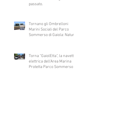
passato.
Tornano gli Ombrelloni
Marini Sociali del Parco
Sommerso di Gaiola: Natura,
Arte e Inclusione al Servizio
di Tutti
Torna “GaiolEtta”, la navetta
elettrica dell’Area Marina
Protetta Parco Sommerso di
Gaiola