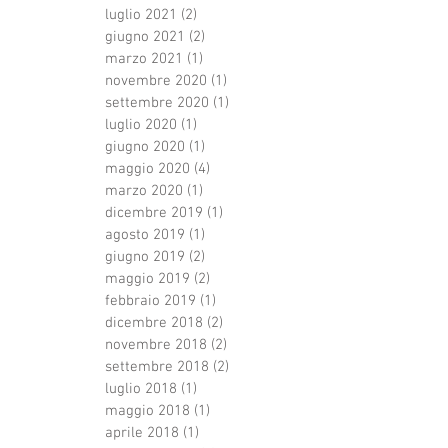
luglio 2021
(2)
2 post
giugno 2021
(2)
2 post
marzo 2021
(1)
1 post
novembre 2020
(1)
1 post
settembre 2020
(1)
1 post
luglio 2020
(1)
1 post
giugno 2020
(1)
1 post
maggio 2020
(4)
4 post
marzo 2020
(1)
1 post
dicembre 2019
(1)
1 post
agosto 2019
(1)
1 post
giugno 2019
(2)
2 post
maggio 2019
(2)
2 post
febbraio 2019
(1)
1 post
dicembre 2018
(2)
2 post
novembre 2018
(2)
2 post
settembre 2018
(2)
2 post
luglio 2018
(1)
1 post
maggio 2018
(1)
1 post
aprile 2018
(1)
1 post