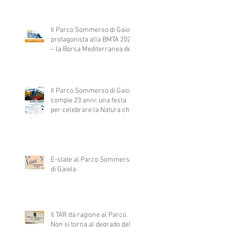
fondo del mare… foglia dopo
foglia.
Il Parco Sommerso di Gaiola
protagonista alla BMTA 2025
– la Borsa Mediterranea del
Turismo Archeologico
Il Parco Sommerso di Gaiola
compie 23 anni: una festa
per celebrare la Natura che
vince
E-state al Parco Sommerso
di Gaiola
Il TAR dà ragione al Parco.
Non si torna al degrado del