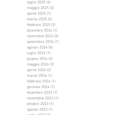
luglio 2025
(4)
4 post
maggio 2025
(3)
3 post
aprile 2025
(1)
1 post
marzo 2025
(2)
2 post
febbraio 2025
(2)
2 post
dicembre 2024
(1)
1 post
novembre 2024
(2)
2 post
settembre 2024
(1)
1 post
agosto 2024
(5)
5 post
luglio 2024
(1)
1 post
giugno 2024
(2)
2 post
maggio 2024
(2)
2 post
aprile 2024
(2)
2 post
marzo 2024
(1)
1 post
febbraio 2024
(1)
1 post
gennaio 2024
(1)
1 post
dicembre 2023
(1)
1 post
novembre 2023
(1)
1 post
ottobre 2023
(1)
1 post
agosto 2023
(1)
1 post