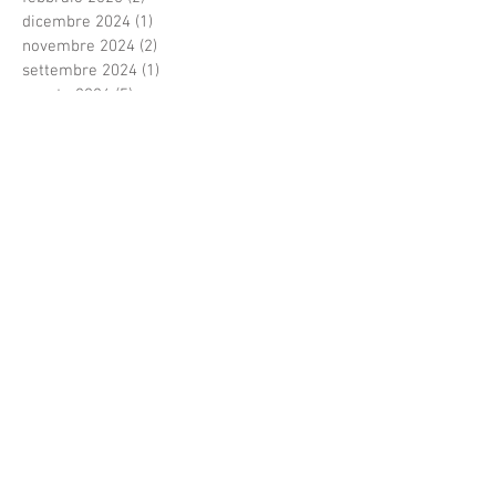
dicembre 2024
(1)
1 post
novembre 2024
(2)
2 post
settembre 2024
(1)
1 post
agosto 2024
(5)
5 post
luglio 2024
(1)
1 post
giugno 2024
(2)
2 post
maggio 2024
(2)
2 post
aprile 2024
(2)
2 post
marzo 2024
(1)
1 post
febbraio 2024
(1)
1 post
gennaio 2024
(1)
1 post
dicembre 2023
(1)
1 post
novembre 2023
(1)
1 post
ottobre 2023
(1)
1 post
agosto 2023
(1)
1 post
luglio 2023
(3)
3 post
giugno 2023
(2)
2 post
maggio 2023
(1)
1 post
aprile 2023
(3)
3 post
marzo 2023
(3)
3 post