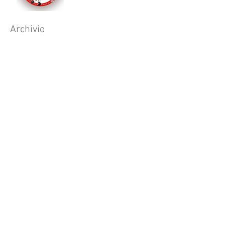
Archivio
agosto 2026
(1)
1 post
aprile 2026
(1)
1 post
dicembre 2025
(1)
1 post
novembre 2025
(1)
1 post
ottobre 2025
(1)
1 post
agosto 2025
(1)
1 post
luglio 2025
(4)
4 post
maggio 2025
(3)
3 post
aprile 2025
(1)
1 post
marzo 2025
(2)
2 post
febbraio 2025
(2)
2 post
dicembre 2024
(1)
1 post
novembre 2024
(2)
2 post
settembre 2024
(1)
1 post
agosto 2024
(5)
5 post