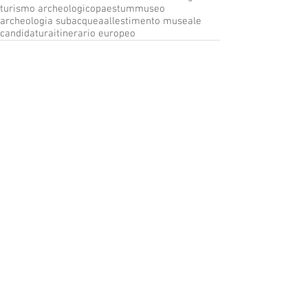
turismo archeologico
paestum
museo
archeologia subacquea
allestimento museale
candidatura
itinerario europeo
News recenti
- 07/08/2026: Anniversario
Parco Sommerso di Gaiola -
Presentazione progetto
StAMM
11-04-26 > Progetto URCHIN:
risultati e spunti di
riflessione