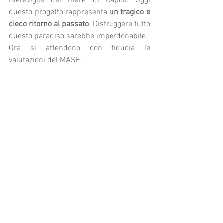
meraviglie del mare di Napoli. Oggi 
questo progetto rappresenta 
un tragico e 
cieco ritorno al passato
. Distruggere tutto 
questo paradiso sarebbe imperdonabile.
Ora si attendono con fiducia le 
valutazioni del MASE.
SCOPRI DI PIU'