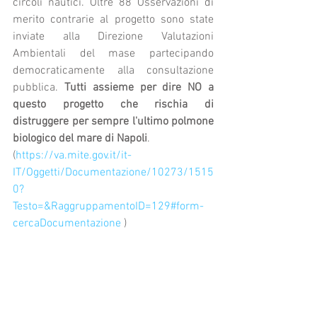
circoli nautici. Oltre 88 Osservazioni di 
merito contrarie al progetto sono state 
inviate alla Direzione Valutazioni 
Ambientali del mase partecipando 
democraticamente alla consultazione 
pubblica. 
Tutti assieme per dire NO a 
questo progetto che rischia di 
distruggere per sempre l'ultimo polmone 
biologico del mare di Napoli
.
(
https://va.mite.gov.it/it-
IT/Oggetti/Documentazione/10273/1515
0?
Testo=&RaggruppamentoID=129#form-
cercaDocumentazione
 )