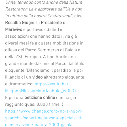
Unite, tenendo conto anche della Nature 
Restoration Law approvata dall’Ue e non 
in ultimo della nostra Costituzione
”, dice 
Rosalba Giugni
, la 
Presidente di 
Marevivo
 e portavoce delle 16 
associazioni che hanno dato il via già 
diversi mesi fa a questa mobilitazione in 
difesa del Parco Sommerso di Gaiola e 
della ZSC Europea. A fine Aprile una 
grande manifestazione al Parco dal titolo 
eloquente "Difendiamo il paradiso" e poi 
il lancio di un 
video
 altrettanto eloquente 
e drammatico: 
https://youtu.be/_-
Mcqh65Nfg?si=MmnTanRak-_wOLO7
.
E poi una 
petizione online
 che ha già 
raggiunto quasi 8.000 firme: ( 
https://www.change.org/p/no-a-nuovi-
scarichi-fognari-nella-zona-speciale-di-
conservazione-natura-2000-gaiola-