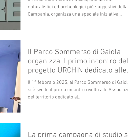
naturalistici ed archeologici più suggestivi della
Campania, organizza una speciale iniziativa...
Il Parco Sommerso di Gaiola
organizza il primo incontro del
progetto URCHIN dedicato alle
Associazioni: un impegno
Il 1° febbraio 2025, al Parco Sommerso di Gaiola,
comune per la tutela del mare.
si è svolto il primo incontro rivolto alle Associazioni
del territorio dedicato al...
La prima campagna di studio sui