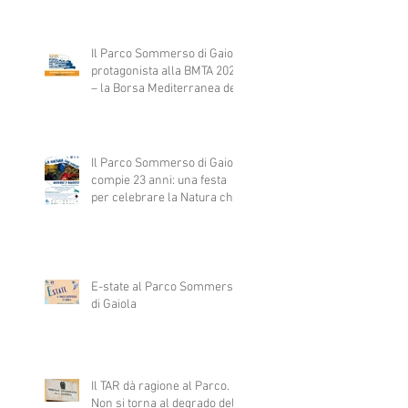
fondo del mare… foglia dopo
foglia.
Il Parco Sommerso di Gaiola
protagonista alla BMTA 2025
– la Borsa Mediterranea del
Turismo Archeologico
Il Parco Sommerso di Gaiola
compie 23 anni: una festa
per celebrare la Natura che
vince
E-state al Parco Sommerso
di Gaiola
Il TAR dà ragione al Parco.
Non si torna al degrado del