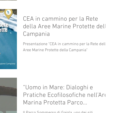
CEA in cammino per la Rete
della Aree Marine Protette della
Campania
Presentazione "CEA in cammino per la Rete delle
Aree Marine Protette della Campania"
“Uomo in Mare: Dialoghi e
Pratiche Ecofilosofiche nell'Area
Marina Protetta Parco
Sommerso di Gaiola"
Il Parco Sommerso di Gaiola, uno dei siti