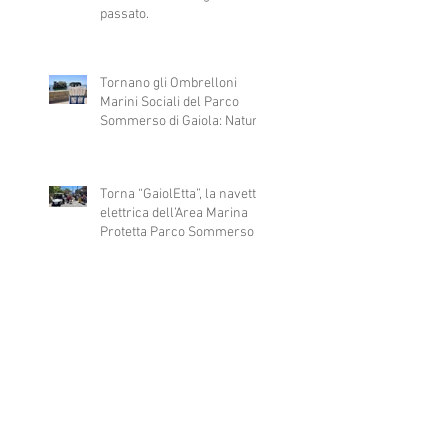
passato.
Tornano gli Ombrelloni
Marini Sociali del Parco
Sommerso di Gaiola: Natura,
Arte e Inclusione al Servizio
di Tutti
Torna “GaiolEtta”, la navetta
elettrica dell’Area Marina
Protetta Parco Sommerso di
Gaiola