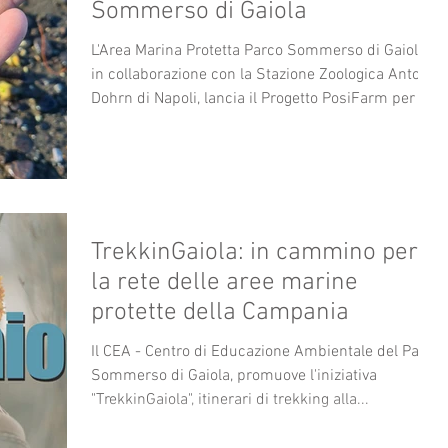
Sommerso di Gaiola
L'Area Marina Protetta Parco Sommerso di Gaiola,
in collaborazione con la Stazione Zoologica Anton
Dohrn di Napoli, lancia il Progetto PosiFarm per la
coltivazione sperimentale di piantine di Posidonia
oceanica al fine di trovare una metodologia di
coltivazione funzionale alla riforestazione dei nostri
fondali marini mediterranei, partendo proprio dai
fondali di Posillipo , una volta ricchi di questa
fondamentale fanerogama marina. Il progetto
TrekkinGaiola: in cammino per
prevede la raccolta dei frutti
la rete delle aree marine
protette della Campania
Il CEA - Centro di Educazione Ambientale del Parco
Sommerso di Gaiola, promuove l'iniziativa
"TrekkinGaiola", itinerari di trekking alla...